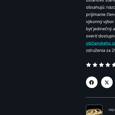
ustanoviť stan
obsahujú: názov
prijímanie čle
výkonný výbor
byť jedinečný 
overiť dostupno
občianskeho z
združenia za 29
<span
PRE
class="nav-