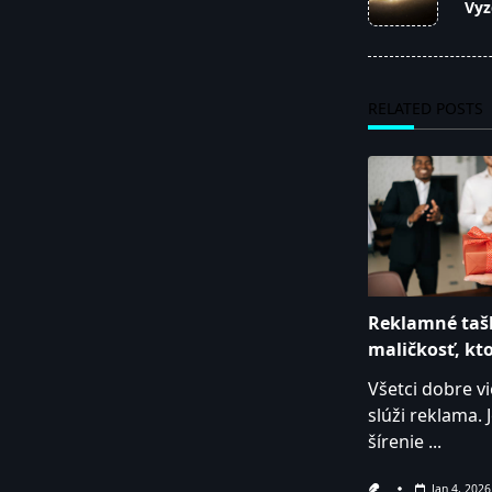
Vyz
subtitle
screen-
reader-
text">Page</s
RELATED POSTS
Reklamné taš
maličkosť, kto
Všetci dobre v
slúži reklama. J
šírenie
...
Jan 4, 2026