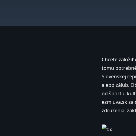
Chcete založiť 
tomu potrebné?
Slovenskej rep
alebo záľub. O
od športu, kult
ezmluva.sk sa 
združenia, zakla