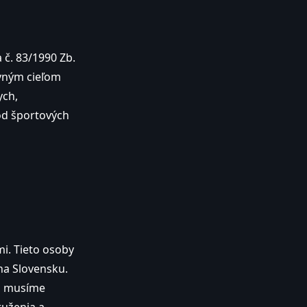
 č. 83/1990 Zb.
avným cieľom
ych,
od športových
i. Tieto osoby
na Slovensku.
si musíme