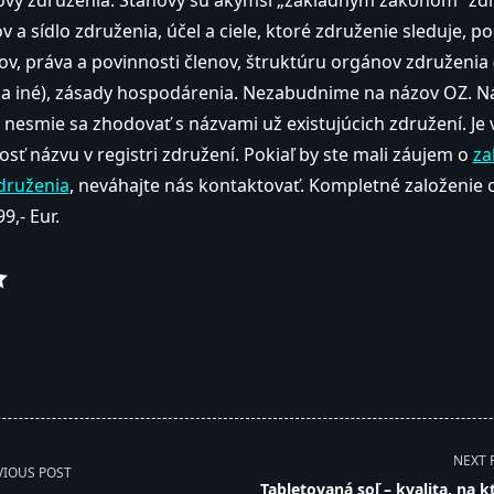
ovy združenia. Stanovy sú akýmsi „základným zákonom“ zd
 a sídlo združenia, účel a ciele, ktoré združenie sleduje, 
nov, práva a povinnosti členov, štruktúru orgánov združenia
 a iné), zásady hospodárenia. Nezabudnime na názov OZ. N
a nesmie sa zhodovať s názvami už existujúcich združení. Je
sť názvu v registri združení. Pokiaľ by ste mali záujem o
za
druženia
, neváhajte nás kontaktovať. Kompletné založenie
9,- Eur.
NEXT 
VIOUS POST
Tabletovaná soľ – kvalita, na k