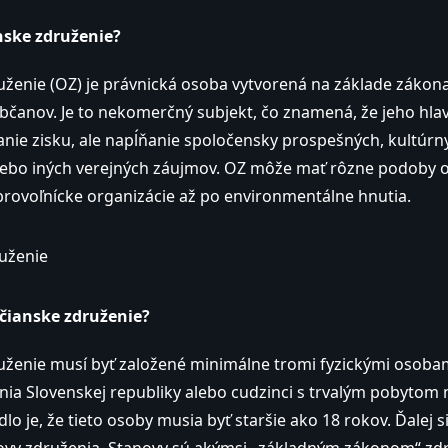
nske združenie?
ženie (OZ) je právnická osoba vytvorená na základe zákona
bčanov. Je to nekomerčný subjekt, čo znamená, že jeho hl
anie zisku, ale napĺňanie spoločensky prospešných, kultúrn
lebo iných verejných záujmov. OZ môže mať rôzne podoby 
brovoľnícke organizácie až po environmentálne hnutia.
bčianske združenie?
ženie musí byť založené minimálne tromi fyzickými osobam
ia Slovenskej republiky alebo cudzinci s trvalým pobytom 
lo je, že tieto osoby musia byť staršie ako 18 rokov. Ďalej 