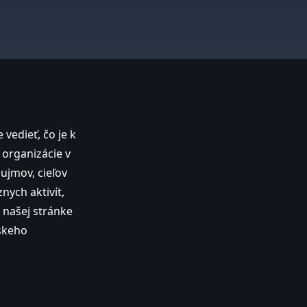
vedieť, čo je k
organizácie v
ujmov, cieľov
ych aktivít,
a našej stránke
skeho