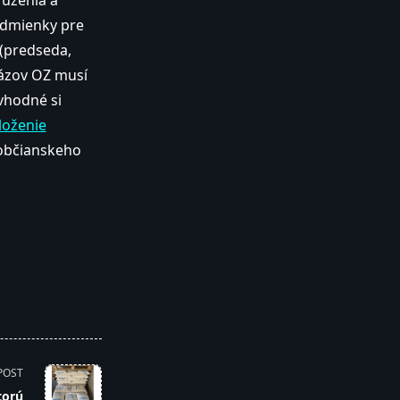
ruženia a
podmienky pre
 (predseda,
ázov OZ musí
 vhodné si
loženie
 občianskeho
POST
torú