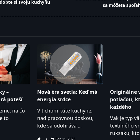
dobte si svoju kuchyňu
sa môžete spoľa
pan>
ky –
Nová éra svetla: Keď má
Originálne 
rá poteší
energia srdce
potlačou, k
každého
ieme, na čo
V tichom kúte kuchyne,
e to
nad pracovnou doskou,
Vak je typ v
kde sa odohráva
...
textilného 
ruksaku, kto
Sep 11, 2025