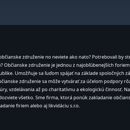
občianske združenie no neviete ako nato? Potrebovali by ste 
 Občianske združenie je jednou z najobľúbenejších foriem 
ublike. Umožňuje sa ľuďom spájať na základe spoločných zá
bčianske združenie sa môže vytvárať za účelom podpory rôzn
úry, vzdelávania až po charitatívnu a ekologickú činnosť. N
dozviete všetko. Sme firma, ktorá ponúk zakladanie občian
danie firiem alebo aj likvidáciu s.r.o.