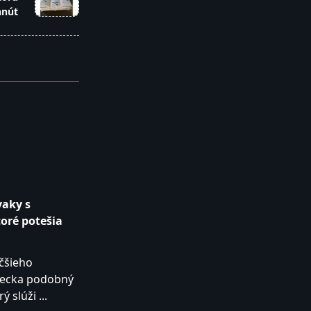
hnúť
vaky s
toré potešia
äčšieho
vrecka podobný
rý slúži
...