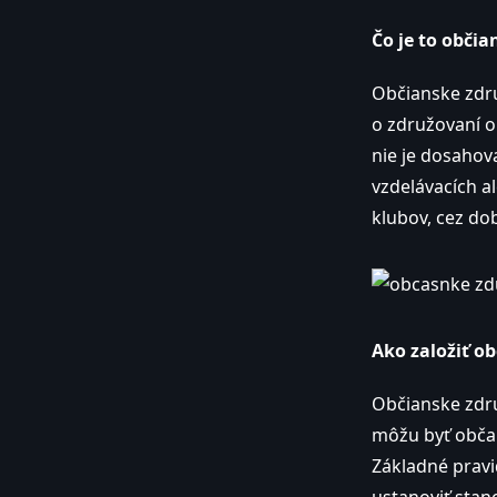
Čo je to občia
Občianske zdru
o združovaní o
nie je dosahov
vzdelávacích a
klubov, cez do
Ako založiť o
Občianske zdru
môžu byť občan
Základné pravid