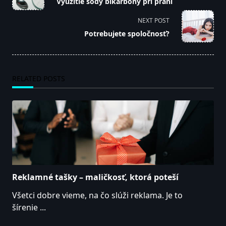
Využitie sódy bikarbóny pri praní
subtitle
screen-
NEXT POST
reader-
Potrebujete spoločnosť?
text">Page</span>
RELATED POSTS
Reklamné tašky – maličkosť, ktorá poteší
Všetci dobre vieme, na čo slúži reklama. Je to
šírenie
...