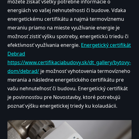
môžete získať všetky potrebné informácie o
energiách vo vašej nehnuteľnosti či budove. Vďaka
energetickému certifikátu a najmä termovíznemu
meraniu priamo na mieste využívanie energie je
možnosť zistiť výšku spotreby, energetickú triedu či
efektívnosť využívania energie.
Energetický certifikát
Debrad
https://www.certifikaciabudovy.sk/dt_gallery/bytovy-
dom/debrad/
je možnosť vyhotovenia termovízneho
merania a následne energetického certifikátu pre
vašu nehnuteľnosť či budovu. Energetický certifikát
je povinnosťou pre Novostavby, ktoré potrebujú
poznať výšku energetickej triedy ku kolaudácii.