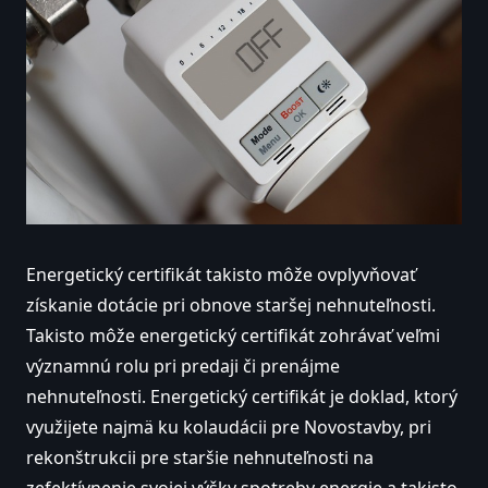
Energetický certifikát takisto môže ovplyvňovať
získanie dotácie pri obnove staršej nehnuteľnosti.
Takisto môže energetický certifikát zohrávať veľmi
významnú rolu pri predaji či prenájme
nehnuteľnosti. Energetický certifikát je doklad, ktorý
využijete najmä ku kolaudácii pre Novostavby, pri
rekonštrukcii pre staršie nehnuteľnosti na
zefektívnenie svojej výšky spotreby energie a takisto