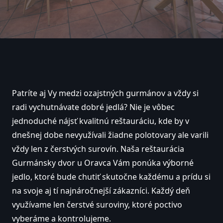
Patríte aj Vy medzi ozajstných gurmánov a vždy si
radi vychutnávate dobré jedlá? Nie je vôbec
jednoduché nájsť kvalitnú reštauráciu, kde by v
dnešnej dobe nevyužívali žiadne polotovary ale varili
vždy len z čerstvých surovín. Naša reštaurácia
Gurmánsky dvor u Oravca Vám ponúka výborné
jedlo, ktoré bude chutiť skutočne každému a prídu si
na svoje aj tí najnáročnejší zákazníci. Každý deň
využívame len čerstvé suroviny, ktoré poctivo
vyberáme a kontrolujeme.