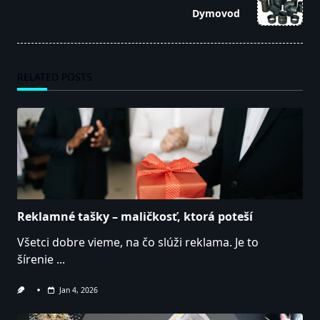
reader-
Dymovod
text">Page</span>
RELATED POSTS
Reklamné tašky – maličkosť, ktorá poteší
Všetci dobre vieme, na čo slúži reklama. Je to
šírenie
...
Jan 4, 2026