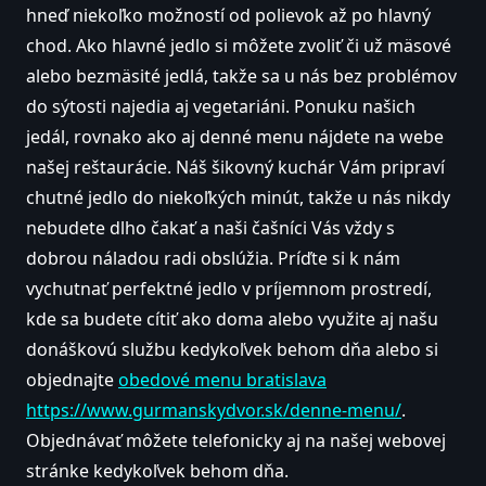
hneď niekoľko možností od polievok až po hlavný
chod. Ako hlavné jedlo si môžete zvoliť či už mäsové
alebo bezmäsité jedlá, takže sa u nás bez problémov
do sýtosti najedia aj vegetariáni. Ponuku našich
jedál, rovnako ako aj denné menu nájdete na webe
našej reštaurácie. Náš šikovný kuchár Vám pripraví
chutné jedlo do niekoľkých minút, takže u nás nikdy
nebudete dlho čakať a naši čašníci Vás vždy s
dobrou náladou radi obslúžia. Príďte si k nám
vychutnať perfektné jedlo v príjemnom prostredí,
kde sa budete cítiť ako doma alebo využite aj našu
donáškovú službu kedykoľvek behom dňa alebo si
objednajte
obedové menu bratislava
https://www.gurmanskydvor.sk/denne-menu/
.
Objednávať môžete telefonicky aj na našej webovej
stránke kedykoľvek behom dňa.