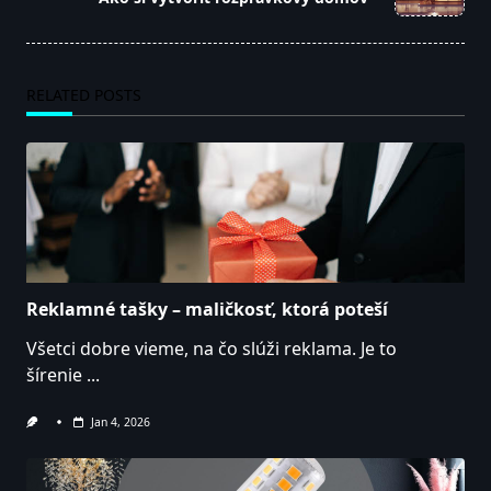
text">Page</span>
RELATED POSTS
Reklamné tašky – maličkosť, ktorá poteší
Všetci dobre vieme, na čo slúži reklama. Je to
šírenie
...
Jan 4, 2026