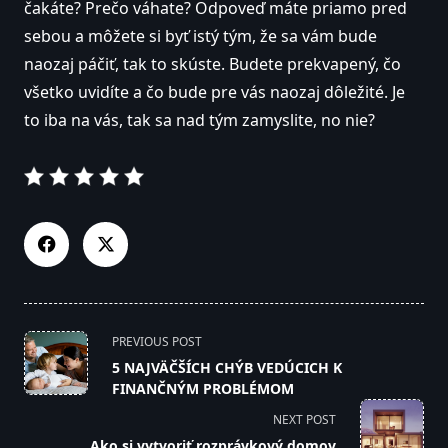
čakáte? Prečo váhate? Odpoveď máte priamo pred
sebou a môžete si byť istý tým, že sa vám bude
naozaj páčiť, tak to skúste. Budete prekvapený, čo
všetko uvidíte a čo bude pre vás naozaj dôležité. Je
to iba na vás, tak sa nad tým zamyslite, no nie?
<span
PREVIOUS POST
class="nav-
5 NAJVÄČŠÍCH CHÝB VEDÚCICH K
subtitle
FINANČNÝM PROBLÉMOM
screen-
NEXT POST
reader-
Ako si vytvoriť rozprávkový domov