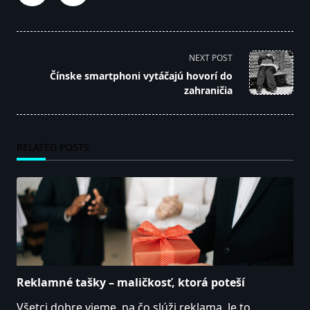
<span
NEXT POST
class="nav-
Čínske smartphoni vytáčajú hovorí do
subtitle
zahraničia
screen-
reader-
text">Page</span>
RELATED POSTS
Reklamné tašky – maličkosť, ktorá poteší
Všetci dobre vieme, na čo slúži reklama. Je to