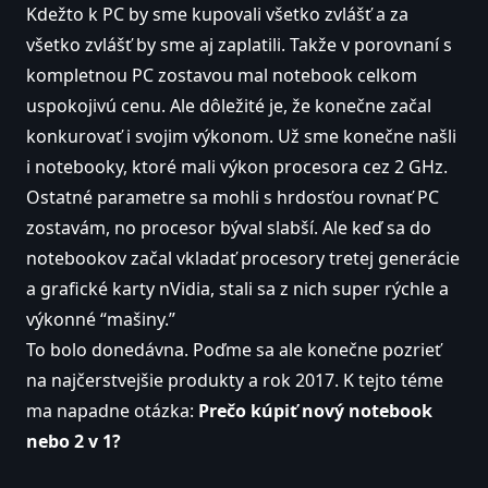
Kdežto k PC by sme kupovali všetko zvlášť a za
všetko zvlášť by sme aj zaplatili. Takže v porovnaní s
kompletnou PC zostavou mal notebook celkom
uspokojivú cenu. Ale dôležité je, že konečne začal
konkurovať i svojim výkonom. Už sme konečne našli
i notebooky, ktoré mali výkon procesora cez 2 GHz.
Ostatné parametre sa mohli s hrdosťou rovnať PC
zostavám, no procesor býval slabší. Ale keď sa do
notebookov začal vkladať procesory tretej generácie
a grafické karty nVidia, stali sa z nich super rýchle a
výkonné “mašiny.”
To bolo donedávna. Poďme sa ale konečne pozrieť
na najčerstvejšie produkty a rok 2017. K tejto téme
ma napadne otázka:
Prečo kúpiť nový
notebook
nebo 2 v 1?