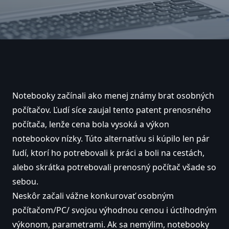
Notebooky začínali ako menej známy brat osobných
počítačov. Ľudí síce zaujal tento patent prenosného
počítača, lenže cena bola vysoká a výkon
notebookov nízky. Túto alternatívu si kúpilo len pár
ľudí, ktorí ho potrebovali k práci a boli na cestách,
alebo skrátka potrebovali prenosný počítač všade so
sebou.
Neskôr začali vážne konkurovať osobným
počítačom/PC/ svojou výhodnou cenou i úctihodným
výkonom, parametrami. Ak sa nemýlim, notebooky