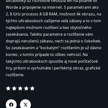
ultrabooky už rozhodne neslúžia len na písanie vo
Worde a pripojenie na internet. S parametrami ako
2, 8 GHz procesor, 8 GB RAM, možnosť 4k obrazu, na
týchto ultrabookoch zažijeme veľa zábavy a to v tom
najlepšom možnom rozlíšení a bez zbytočného
zasekávania. Takéto parametre a rozlíšenie vám
doprajú nerušenú zábavu, nech sa jedná o čokoľvek.
So zasekávaním a “kockatým” rozlíšením je už dávno
koniec, v tomto prípade to vôbec nehrozí. Na
takýchto ultrabookoch spustíte aj nové počítačové
hry, pritom si vychutnáte i perfektný obraz, grafické
rozlíšenie.